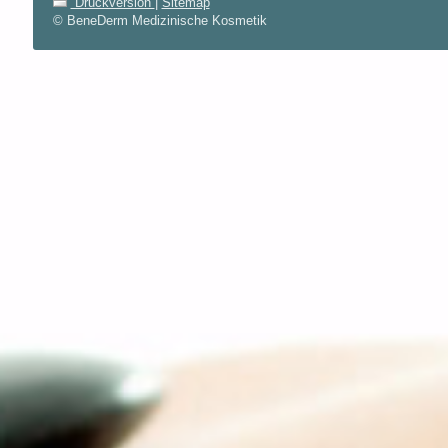
Druckversion
|
Sitemap
© BeneDerm Medizinische Kosmetik